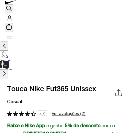
TÊNIS DE CORRIDA
Encontre o seu tênis ideal.
Saiba Mais
CARTÃO PRESENTE
para presentes de última hora.
Saiba Mais.
Touca Nike Fut365 Unissex
Casual
Ver avaliações (
2
)
4.5
e ganhe
com o
Baixe o Nike App
5% de desconto