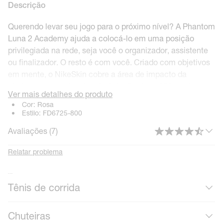
Descrição
Querendo levar seu jogo para o próximo nível? A Phantom
Luna 2 Academy ajuda a colocá-lo em uma posição
privilegiada na rede, seja você o organizador, assistente
ou finalizador. O resto é com você. Criado com objetivos
em mente, o NikeSkin cobre a área de impacto da
chuteira, enquanto a tração Nike Cyclone 360 ajuda a
Ver mais detalhes do produto
orientar sua agilidade imprevista.
Cor:
Rosa
Estilo:
FD6725-800
Avaliações (
7
)
Toque Ampliado
Expandimos a zona de toque NikeSkin da versão anterior.
Relatar problema
Isso aproxima ainda mais o pé da bola para melhor
controle ao driblar e passar em condições molhadas ou
Mais calçados
Tênis de corrida
secas. Ele cobre a área de impacto da chuteira,
estendendo-se do lado do dedão do pé, passando pelos
cadarços até o dedo mindinho, permitindo chutes limpos
Chuteiras
da chuteira à bola.