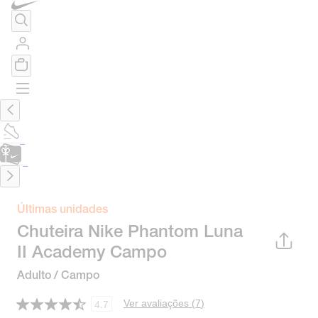
TÊNIS DE CORRIDA
Encontre o seu tênis ideal.
Saiba Mais
CARTÃO PRESENTE
para presentes de última hora.
Saiba Mais.
Últimas unidades
Chuteira Nike Phantom Luna
II Academy Campo
Adulto / Campo
Ver avaliações (
7
)
4.7