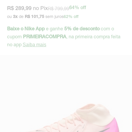
no Pix
R$ 799,99
64% off
R$ 289,99
ou
de
sem juros
3
x
R$ 101,75
62% off
e ganhe
com o
Baixe o Nike App
5% de desconto
cupom
, na primeira compra feita
PRIMEIRACOMPRA
no app
Saiba mais