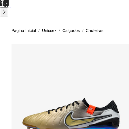
CARTÃO PRESENTE
para presentes de última hora.
Saiba Mais.
Página Inicial
/
Unissex
/
Calçados
/
Chuteiras