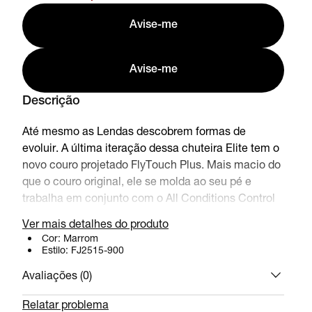
Avise-me
Avise-me
Descrição
Até mesmo as Lendas descobrem formas de
evoluir. A última iteração dessa chuteira Elite tem o
novo couro projetado FlyTouch Plus. Mais macio do
que o couro original, ele se molda ao seu pé e
trabalha em conjunto com o All Conditions Control
(uma textura aderente até mesmo em dias de
Ver mais detalhes do produto
chuva) para que você possa definir o ritmo do seu
Cor:
Marrom
jogo. Mais leve e elegante do que qualquer outro
Estilo:
FJ2515-900
Tiempo até o momento, o Legend 10 é para
Avaliações (
0
)
qualquer posição no campo, seja enviando um
passe preciso pela defesa ou voltando para impedir
Relatar problema