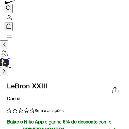
TÊNIS DE CORRIDA
Encontre o seu tênis ideal.
Saiba Mais
CARTÃO PRESENTE
para presentes de última hora.
Saiba Mais.
LeBron XXIII
Casual
Sem avaliações
e ganhe
com o
Baixe o Nike App
5% de desconto