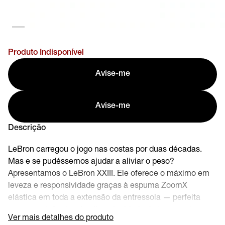
Produto Indisponível
Avise-me
Avise-me
Descrição
LeBron carregou o jogo nas costas por duas décadas.
Mas e se pudéssemos ajudar a aliviar o peso?
Apresentamos o LeBron XXIII. Ele oferece o máximo em
leveza e responsividade graças à espuma ZoomX
elástica em toda a extensão da entressola — perfeita
para as exigências de alta velocidade do jogo moderno.
Ver mais detalhes do produto
Este design especial celebra a apresentação de Bron ao