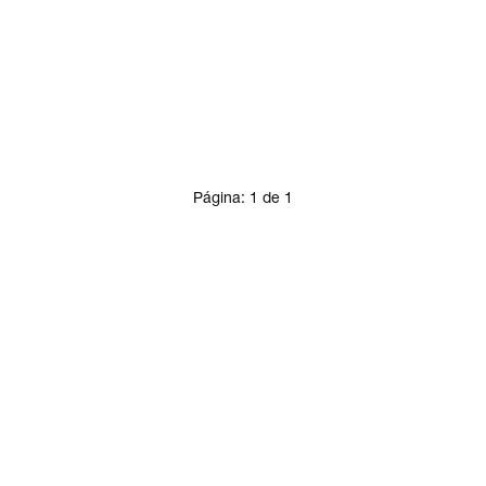
Página:
1
de
1