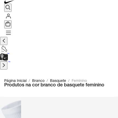
TÊNIS DE CORRIDA
Encontre o seu tênis ideal.
Saiba Mais
CARTÃO PRESENTE
para presentes de última hora.
Saiba Mais.
Página Inicial
/
Branco
/
Basquete
/
Feminino
Produtos na cor branco de basquete feminino