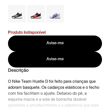
Produto Indisponível
Avise-me
Avise-me
Descrição
O Nike Team Hustle D foi feito para crianças que
adoram basquete. Os cadarços elásticos e o fecho
com tira facilitam o ajuste. Debaixo do pé, a
espuma macia e a sola de borracha durável
garantem o amortecimento e a aderência que elas
precisam para se sentir confiantes em quadras