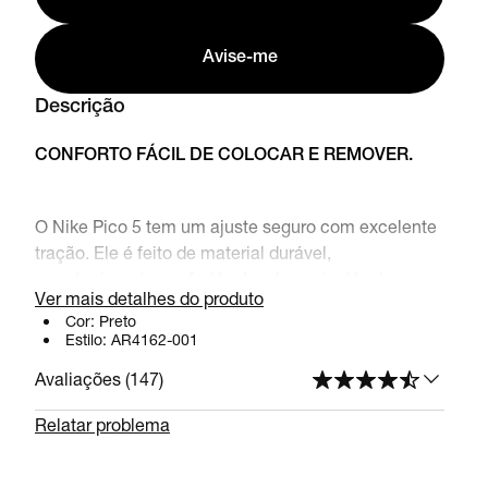
Avise-me
Descrição
CONFORTO FÁCIL DE COLOCAR E REMOVER.
O Nike Pico 5 tem um ajuste seguro com excelente
tração. Ele é feito de material durável,
amortecimento confortável e alças ajustáveis que
Ver mais detalhes do produto
são fáceis de colocar e tirar.
Cor:
Preto
Estilo:
AR4162-001
Avaliações (
147
)
Benefícios
O couro sintético e verdadeiro é durável e
Relatar problema
confortável.
Tiras aderentes facilitam a colocação e a