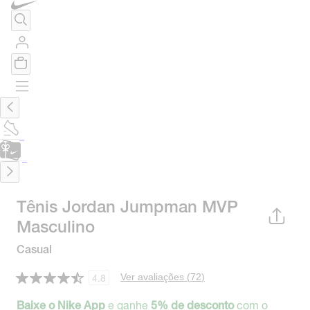
TÊNIS DE CORRIDA
Encontre o seu tênis ideal.
Saiba Mais
CARTÃO PRESENTE
para presentes de última hora.
Saiba Mais.
Tênis Jordan Jumpman MVP
Masculino
Casual
Ver avaliações (
72
)
4.8
e ganhe
com o
Baixe o Nike App
5% de desconto