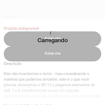
Produto Indisponível
Avise-me
Carregando
Avise-me
Descrição
Nós não inventamos o remix - mas considerando o
material que podemos amostrar, este é o que você
precisa. Acionamos o SP-12 e pegamos elementos do
AJ6, 7 e 8, transformando-os em um calçado
completamente novo que celebra o primeiro campeonato
de 3 turfas de MJ. Com detalhes em couro, tecido e