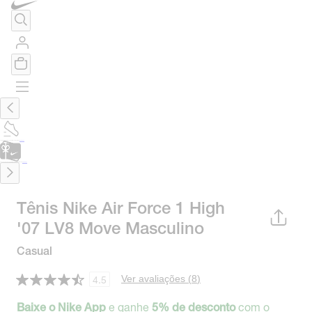
TÊNIS DE CORRIDA
Encontre o seu tênis ideal.
Saiba Mais
CARTÃO PRESENTE
para presentes de última hora.
Saiba Mais.
Tênis Nike Air Force 1 High
'07 LV8 Move Masculino
Casual
Ver avaliações (
8
)
4.5
e ganhe
com o
Baixe o Nike App
5% de desconto