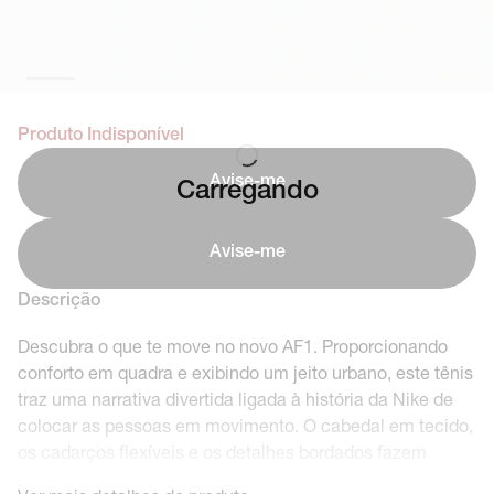
Produto Indisponível
Avise-me
Carregando
Avise-me
Descrição
Descubra o que te move no novo AF1. Proporcionando
conforto em quadra e exibindo um jeito urbano, este tênis
traz uma narrativa divertida ligada à história da Nike de
colocar as pessoas em movimento. O cabedal em tecido,
os cadarços flexíveis e os detalhes bordados fazem
referência ao conceito "NIKE MOVING CO." Então, qual é