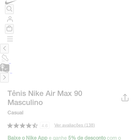
TÊNIS DE CORRIDA
Encontre o seu tênis ideal.
Saiba Mais
CARTÃO PRESENTE
para presentes de última hora.
Saiba Mais.
Tênis Nike Air Max 90
Masculino
Casual
Ver avaliações (
138
)
4.6
e ganhe
com o
Baixe o Nike App
5% de desconto