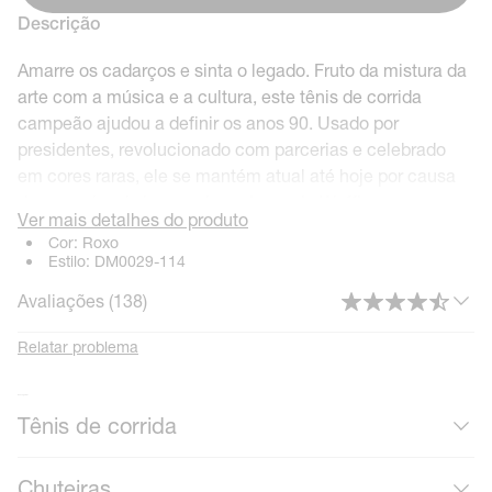
Descrição
Amarre os cadarços e sinta o legado. Fruto da mistura da
arte com a música e a cultura, este tênis de corrida
campeão ajudou a definir os anos 90. Usado por
presidentes, revolucionado com parcerias e celebrado
em cores raras, ele se mantém atual até hoje por causa
de seus visuais impressionantes, sola Waffle e o
Ver mais detalhes do produto
amortecimento Air exposto.
Cor:
Roxo
Estilo:
DM0029-114
Benefícios
Avaliações (
138
)
A boca acolchoada de cano baixo é elegante e
confortável.
Relatar problema
Originalmente criado para a prática de corrida, o
amortecimento Air visível coloca a história do conforto
Mais calçados
Tênis de corrida
debaixo dos seus pés.
A sola de borracha Waffle adiciona tração,
durabilidade e um estilo clássico.
Chuteiras