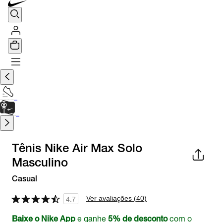
TÊNIS DE CORRIDA
Encontre o seu tênis ideal.
Saiba Mais
CARTÃO PRESENTE
para presentes de última hora.
Saiba Mais.
Tênis Nike Air Max Solo
Masculino
Casual
Ver avaliações (
40
)
4.7
e ganhe
com o
Baixe o Nike App
5% de desconto