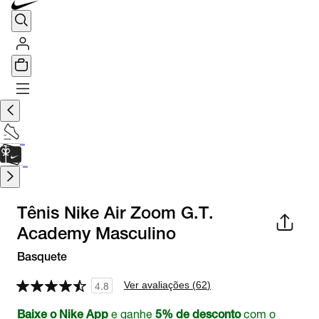
TÊNIS DE CORRIDA
Encontre o seu tênis ideal.
Saiba Mais
CARTÃO PRESENTE
para presentes de última hora.
Saiba Mais.
Tênis Nike Air Zoom G.T.
Academy Masculino
Basquete
Ver avaliações (
62
)
4.8
e ganhe
com o
Baixe o Nike App
5% de desconto