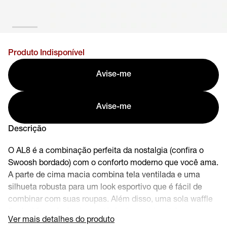
Produto Indisponível
Avise-me
Avise-me
Descrição
O AL8 é a combinação perfeita da nostalgia (confira o
Swoosh bordado) com o conforto moderno que você ama.
A parte de cima macia combina tela ventilada e uma
silhueta robusta para um look esportivo que é fácil de
combinar com suas roupas. Além disso, uma sola waffle
flexível faz referência aos tênis de corrida retrô, ao
Ver mais detalhes do produto
mesmo tempo que proporciona a tração de que você