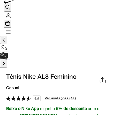
TÊNIS DE CORRIDA
Encontre o seu tênis ideal.
Saiba Mais
CARTÃO PRESENTE
para presentes de última hora.
Saiba Mais.
Tênis Nike AL8 Feminino
Casual
Ver avaliações (
41
)
4.6
e ganhe
com o
Baixe o Nike App
5% de desconto