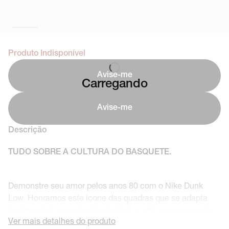
Produto Indisponível
Avise-me
Carregando
Avise-me
Descrição
TUDO SOBRE A CULTURA DO BASQUETE.
Demonstre seu amor pelos anos 80 com o Nike Dunk
Low. Honramos este ícone das quadras que se adapta
facilmente à sua coleção de tênis e está sempre pronto
Ver mais detalhes do produto
para jogar, desde a construção super durável até o seu