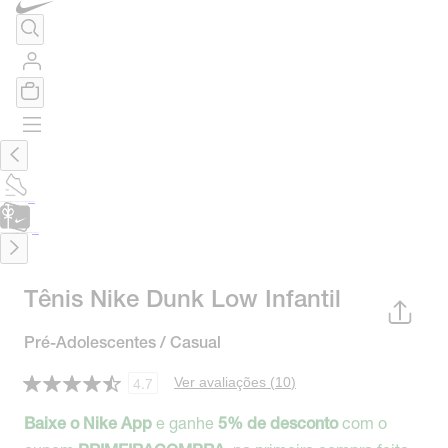
TÊNIS DE CORRIDA
Encontre o seu tênis ideal.
Saiba Mais
CARTÃO PRESENTE
para presentes de última hora.
Saiba Mais.
Tênis Nike Dunk Low Infantil
Pré-Adolescentes / Casual
Ver avaliações (
10
)
4.7
e ganhe
com o
Baixe o Nike App
5% de desconto