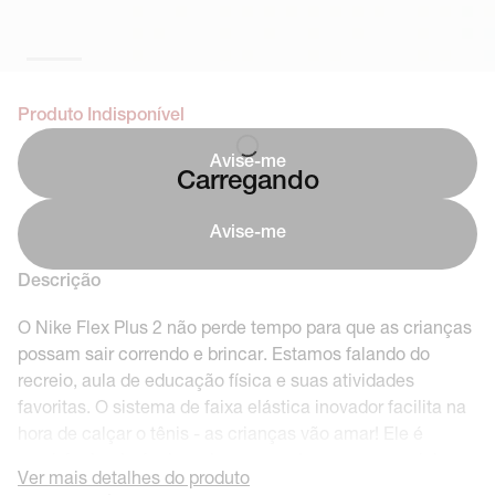
Produto Indisponível
Avise-me
Carregando
Avise-me
Descrição
O Nike Flex Plus 2 não perde tempo para que as crianças
possam sair correndo e brincar. Estamos falando do
recreio, aula de educação física e suas atividades
favoritas. O sistema de faixa elástica inovador facilita na
hora de calçar o tênis - as crianças vão amar! Ele é
respirável e durável nos lugares certos para os pezinhos.
Ver mais detalhes do produto
E o melhor de tudo? Nossos designers o fizeram super