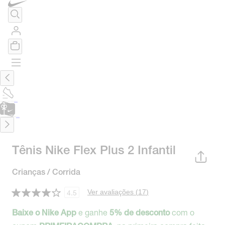
TÊNIS DE CORRIDA
Encontre o seu tênis ideal.
Saiba Mais
CARTÃO PRESENTE
para presentes de última hora.
Saiba Mais.
Tênis Nike Flex Plus 2 Infantil
Crianças / Corrida
Ver avaliações (
17
)
4.5
e ganhe
com o
Baixe o Nike App
5% de desconto