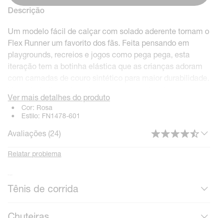
Descrição
Um modelo fácil de calçar com solado aderente tornam o
Flex Runner um favorito dos fãs. Feita pensando em
playgrounds, recreios e jogos como pega pega, esta
iteração tem a botinha elástica que as crianças adoram
com camadas de couro sintético para maior durabilidade.
Um solado flexível ajuda a proporcionar tração em várias
Ver mais detalhes do produto
superfícies, para que as crianças estejam sempre prontas
Cor:
Rosa
para brincar.
Estilo:
FN1478-601
Avaliações (
24
)
Deslize para dentro da Diversão
Relatar problema
Um design de botinha elástica proporciona um ajuste
firme, enquanto garante que o Flex Runner 3 seja fácil de
Mais calçados
Tênis de corrida
calçar e tirar.
Chuteiras