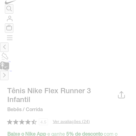
TÊNIS DE CORRIDA
Encontre o seu tênis ideal.
Saiba Mais
CARTÃO PRESENTE
para presentes de última hora.
Saiba Mais.
Tênis Nike Flex Runner 3
Infantil
Bebês / Corrida
Ver avaliações (
24
)
4.5
e ganhe
com o
Baixe o Nike App
5% de desconto