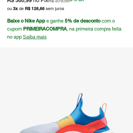
no Pix
R$ 379,99
5% off
R$ 360,99
ou
de
sem juros
3
x
R$ 126,66
e ganhe
com o
Baixe o Nike App
5% de desconto
cupom
, na primeira compra feita
PRIMEIRACOMPRA
no app
Saiba mais