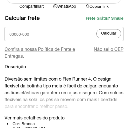
Compartilhar:
WhatsApp
Copiar link
Calcular frete
Frete Grátis? Simule
Calcular
Confira a nossa Política de Frete e
Não sei o CEP
Entregas.
Descrição
Diversão sem limites com o Flex Runner 4. O design
flexível da botinha tipo meia é fácil de calçar, enquanto
as tiras elásticas garantem um ajuste seguro. Com sulcos
flexíveis na sola, os pés se movem com mais liberdade
para encontrar o melhor passo.
Ver mais detalhes do produto
Conforto durável
Cor:
Branca