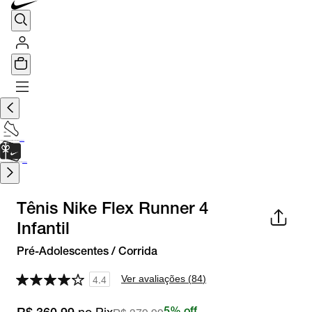
TÊNIS DE CORRIDA
Encontre o seu tênis ideal.
Saiba Mais
CARTÃO PRESENTE
para presentes de última hora.
Saiba Mais.
Tênis Nike Flex Runner 4
Infantil
Pré-Adolescentes / Corrida
Ver avaliações (
84
)
4.4