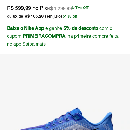
no Pix
R$ 1.299,99
54% off
R$ 599,99
ou
de
sem juros
6
x
R$ 105,26
51% off
e ganhe
com o
Baixe o Nike App
5% de desconto
cupom
, na primeira compra feita
PRIMEIRACOMPRA
no app
Saiba mais