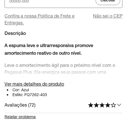
Calcular
Confira a nossa Política de Frete e
Não sei o CEP
Entregas.
Descrição
A espuma leve e ultrarresponsiva promove
amortecimento reativo de outro nível.
Leve o amortecimento ágil para o próximo nível com o
Pegasus Plus. Ele energiza seus passos com uma
espuma ZoomX superleve por toda a sola, o que deixa o
Ver mais detalhes do produto
amortecimento mais reativo para corridas do dia a dia. E
Cor:
Azul
a parte de cima elástica em Flyknit se adapta aos pés
Estilo:
FQ7262-403
para um ajuste perfeito.
Avaliações (
72
)
Parte de cima Flyknit
Relatar problema
A parte de cima Flyknit com perfurações reduz o peso do