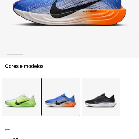
Cores e modelos
Tamanho e numeração
Tabela de medidas