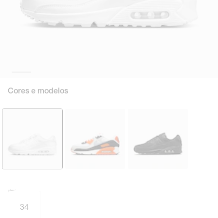
Cores e modelos
Tamanho e numeração
Tabela de medidas
34