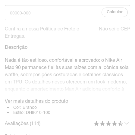
Calcular
Confira a nossa Política de Frete e
Não sei o CEP
Entregas.
Descrição
Nada é tão estiloso, confortável e aprovado: o Nike Air
Max 90 permanece fiel às suas raízes com a icônica sola
waffle, sobreposições costuradas e detalhes clássicos
em TPU. Os detalhes novos oferecem um look moderno,
enquanto o amortecimento Max Air adiciona conforto à
sua jornada.
Ver mais detalhes do produto
Cor:
Branco
Benefícios
Estilo:
DH8010-100
Sobreposições costuradas e detalhes em TPU no
Avaliações (
114
)
calcanhar e nas aberturas acrescentam durabilidade,