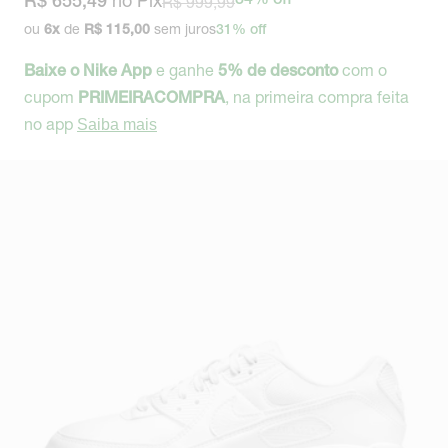
no Pix
R$ 999,99
34% off
R$ 655,49
ou
de
sem juros
6
x
R$ 115,00
31% off
e ganhe
com o
Baixe o Nike App
5% de desconto
cupom
, na primeira compra feita
PRIMEIRACOMPRA
no app
Saiba mais