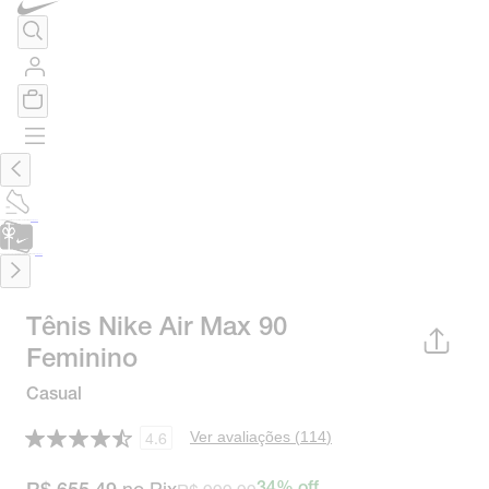
TÊNIS DE CORRIDA
Encontre o seu tênis ideal.
Saiba Mais
CARTÃO PRESENTE
para presentes de última hora.
Saiba Mais.
Tênis Nike Air Max 90
Feminino
Casual
Ver avaliações (
114
)
4.6