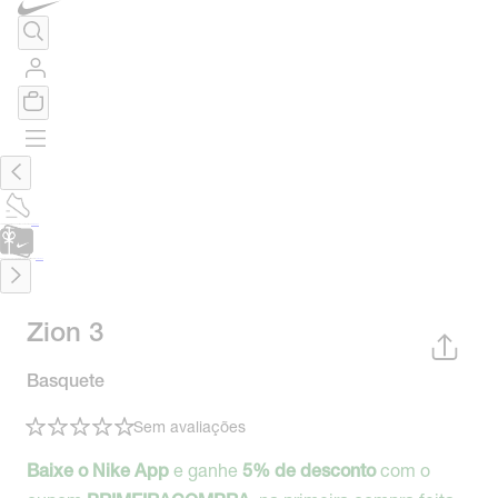
TÊNIS DE CORRIDA
Encontre o seu tênis ideal.
Saiba Mais
CARTÃO PRESENTE
para presentes de última hora.
Saiba Mais.
Zion 3
Basquete
Sem avaliações
e ganhe
com o
Baixe o Nike App
5% de desconto