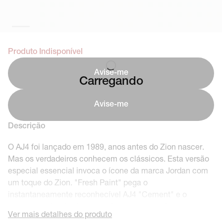
Produto Indisponível
Avise-me
Carregando
Avise-me
Descrição
O AJ4 foi lançado em 1989, anos antes do Zion nascer.
Mas os verdadeiros conhecem os clássicos. Esta versão
especial essencial invoca o ícone da marca Jordan com
um toque do Zion. "Fresh Paint" pega o
instantaneamente reconhecível AJ4 "Cement" e o
reimagina através de uma estampa que você consegue
Ver mais detalhes do produto
achar apenas no Zion 3. Além disso, você está garantindo